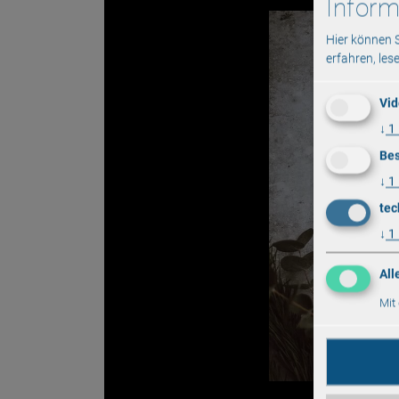
Inform
Hier können 
erfahren, les
Vid
↓
1
Bes
↓
1
tec
↓
1
All
Mit