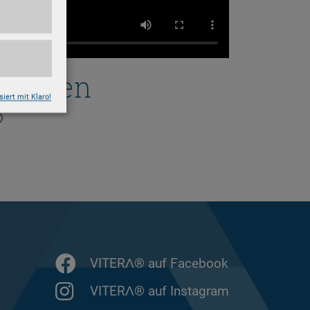
 dehnen
siert mit Klaro!
®
VITERΛ® auf Facebook
VITERΛ® auf Instagram