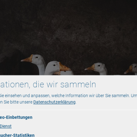
ationen, die wir sammeln
Sie einsehen und anpassen, welche Information wir über Sie sammeln.
Um
en Sie bitte unsere
Datenschutzerklärung
.
eo-Einbettungen
Dienst
ucher-Statistiken