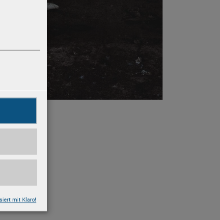
e
siert mit Klaro!