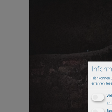
Inform
Hier können 
erfahren, les
Vid
↓
1
Bes