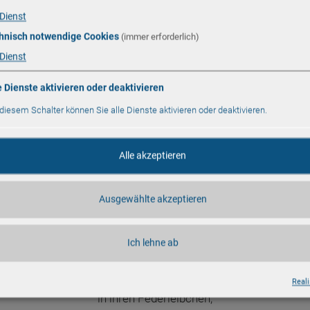
Dienst
hnisch notwendige Cookies
(immer erforderlich)
Dienst
e Dienste aktivieren oder deaktivieren
 diesem Schalter können Sie alle Dienste aktivieren oder deaktivieren.
Zwei Weihnachtsgäns
Alle akzeptieren
Es zankte sich ein Gänsepaar
Ausgewählte akzeptieren
- genau zur Weihnachtszeit -
wer von den beiden schöner war
Ich lehne ab
im Gänsefederkleid.
Wie haben beide kokettiert
Reali
in ihren Federleibchen,