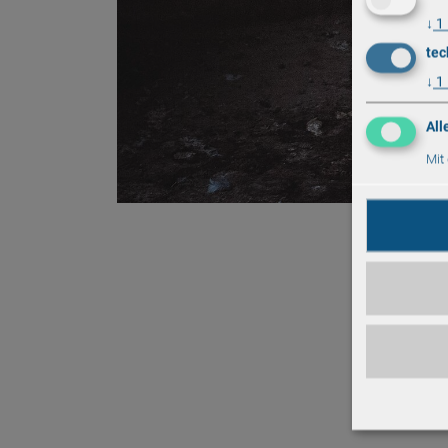
↓
1
tec
↓
1
All
Mit