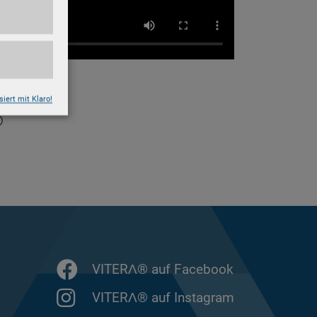
n
siert mit Klaro!
®
VITERΛ® auf Facebook
VITERΛ® auf Instagram