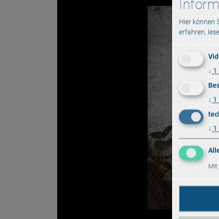
Inform
Hier können 
erfahren, les
Vid
↓
1
Bes
↓
1
tec
↓
1
All
Mit