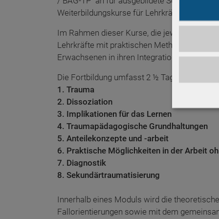
/ BAG-TP" an für ausgebildete Sozial- und G
Weiterbildungskurse für Lehrkräfte von Integ
Im Rahmen dieser Kurse, die jeweils auf max
Lehrkräfte mit praktischen Methoden ausgest
Erwachsenen in ihren Integrationskursen wi
Die Fortbildung umfasst 2 ½ Tage (20 Unterri
1. Trauma
2. Dissoziation
3. Implikationen für das Lernen
4. Traumapädagogische Grundhaltungen
5. Anteilekonzepte und -arbeit
6. Praktische Möglichkeiten in der Arbeit o
7. Diagnostik
8. Sekundärtraumatisierung
Innerhalb eines Moduls wird die theoretisch
Fallorientierungen sowie mit dem gemeinsam