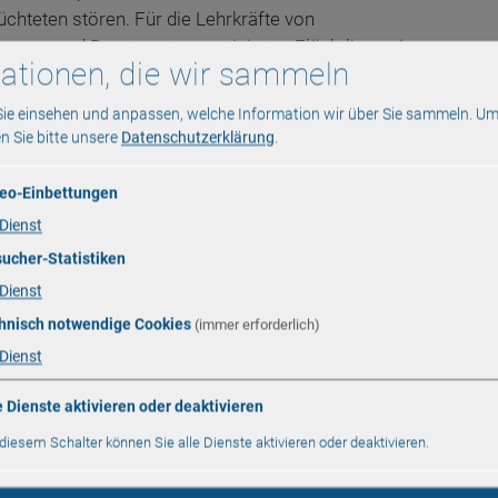
hteten stören. Für die Lehrkräfte von
reuung und Beratung traumatisierter Flüchtlinge eine
ationen, die wir sammeln
gen gilt.
Sie einsehen und anpassen, welche Information wir über Sie sammeln.
Um
 Bundesamt für Migration und Flüchtlinge (BAMF) seit
en Sie bitte unsere
Datenschutzerklärung
.
ilnahme zugelassener Integrationskurslehrkräfte an
traumatisierten Geflüchteten. Die Lehrkräfte erhalten
eo-Einbettungen
nd Hilfsmittel, mit denen ein traumasensibler
Dienst
Fort- und Weiterbildungen von deutschlandweit 26
achsen ansässig.
ucher-Statistiken
Dienst
 etablierten Trägern, die Fortbildungen im Bereich
hnisch notwendige Cookies
(immer erforderlich)
r entsprechende Lehrkräfte anbieten. Das Bundesamt
Dienst
n nach der Vorstellung eines Kurskonzepts für die
ion für den Unterricht mit traumatisierten
e Dienste aktivieren oder deaktivieren
 um entsprechende Fortbildungen künftig (auch
tern wir unser Fortbildungsangebot und bieten ab
 diesem Schalter können Sie alle Dienste aktivieren oder deaktivieren.
apädagogik und Traumazentrierte Fachberatung DeGPT