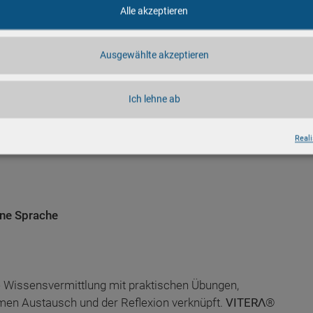
esundheitsfachkräfte an, sondern auch spezifische
Alle akzeptieren
rationskursen.
imal 16 Teilnehmer ausgelegt sind, werden die
Ausgewählte akzeptieren
attet, um traumatisierten Kindern, Jugendlichen und
rksam zu begegnen.
Ich lehne ab
chtseinheiten) und beinhaltet 8 Module:
Reali
hne Sprache
e Wissensvermittlung mit praktischen Übungen,
en Austausch und der Reflexion verknüpft.
VITERΛ
®